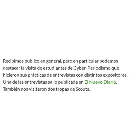
También nos visitaron dos tropas de Scouts.
Omar
presentó una charla sobre virtualizar sistemas android.
Por mi parte estuve hablando sobre robótica educativa.
(Descarga
aqui
la presentación)
Aura Lila
apoyo al evento y tomó muchas fotos. Gracias a ella
puedo ilustrar mi reporte sobre este evento.
Un agradecimiento especial a la comunidad de Mozilla
Nicaragua por organizar este evento donde todos pudimos
divulgar distintas facetas del software libre.
EVENTOS
FLISOL
ICARO