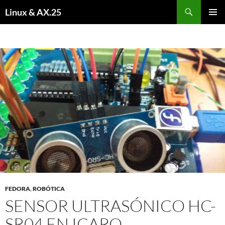
Buscar
Linux & AX.25
SALTAR
MENÚ
AL
PRINCI
CONTENIDO
FEDORA
,
ROBÓTICA
SENSOR ULTRASÓNICO HC-
SR04 EN ICARO