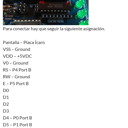
Para conectar hay que seguir la siguiente asignación.
Pantalla – Placa Ícaro
VSS – Ground
VDD – +5VDC
V0 – Ground
RS – P4 Port B
RW – Ground
E – P5 Port B
D0
D1
D2
D3
D4 – P0 Port B
D5 – P1 Port B