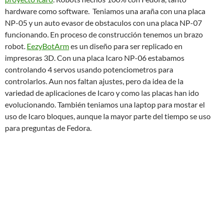
hardware como software. Teniamos una araña con una placa
NP-05 y un auto evasor de obstaculos con una placa NP-07
funcionando. En proceso de construcción tenemos un brazo
robot.
EezyBotArm
es un diseño para ser replicado en
impresoras 3D. Con una placa Icaro NP-06 estabamos
controlando 4 servos usando potenciometros para
controlarlos. Aun nos faltan ajustes, pero da idea de la
variedad de aplicaciones de Icaro y como las placas han ido
evolucionando. También teniamos una laptop para mostar el
uso de Icaro bloques, aunque la mayor parte del tiempo se uso
para preguntas de Fedora.
Recibimos publico en general, pero en particular podemos
destacar la visita de estudiantes de Cyber-Periodismo que
hicieron sus prácticas de entrevistas con distintos expositores.
Una de las entrevistas salio publicada en
El Nuevo Diario
.