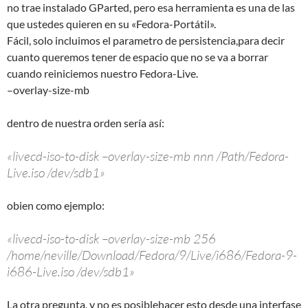
no trae instalado GParted, pero esa herramienta es una de las
que ustedes quieren en su «Fedora-Portátil».
Fácil, solo incluimos el parametro de persistencia,para decir
cuanto queremos tener de espacio que no se va a borrar
cuando reiniciemos nuestro Fedora-Live.
–overlay-size-mb
dentro de nuestra orden sería así:
«livecd-iso-to-disk –overlay-size-mb nnn /Path/Fedora-
Live.iso /dev/sdb1»
obien como ejemplo:
«livecd-iso-to-disk –overlay-size-mb 256
/home/neville/Download/Fedora/9/Live/i686/Fedora-9-
i686-Live.iso /dev/sdb1»
La otra pregunta, y no es posiblehacer esto desde una interfase