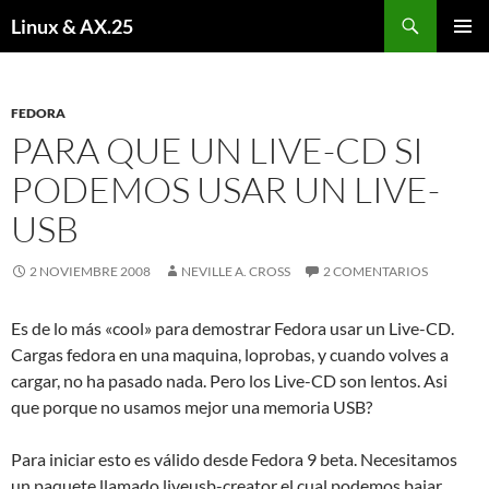
Buscar
Linux & AX.25
SALTAR
MENÚ
AL
PRINCI
CONTENIDO
FEDORA
PARA QUE UN LIVE-CD SI
PODEMOS USAR UN LIVE-
USB
2 NOVIEMBRE 2008
NEVILLE A. CROSS
2 COMENTARIOS
Es de lo más «cool» para demostrar Fedora usar un Live-CD.
Cargas fedora en una maquina, loprobas, y cuando volves a
cargar, no ha pasado nada. Pero los Live-CD son lentos. Asi
que porque no usamos mejor una memoria USB?
Para iniciar esto es válido desde Fedora 9 beta. Necesitamos
un paquete llamado liveusb-creator el cual podemos bajar