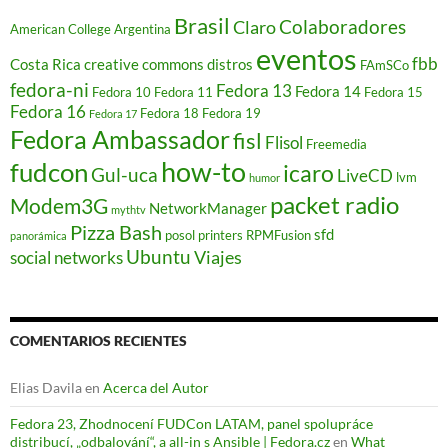
Brasil
Colaboradores
Claro
American College
Argentina
eventos
fbb
Costa Rica
creative commons
distros
FAmSCo
fedora-ni
Fedora 13
Fedora 14
Fedora 10
Fedora 11
Fedora 15
Fedora 16
Fedora 18
Fedora 19
Fedora 17
Fedora Ambassador
fisl
Flisol
Freemedia
how-to
fudcon
icaro
Gul-uca
LiveCD
lvm
humor
packet radio
Modem3G
NetworkManager
mythtv
Pizza Bash
sfd
posol
printers
RPMFusion
panorámica
Ubuntu
Viajes
social networks
COMENTARIOS RECIENTES
Elias Davila
en
Acerca del Autor
Fedora 23, Zhodnocení FUDCon LATAM, panel spolupráce
distribucí, „odbalování“, a all-in s Ansible | Fedora.cz
en
What