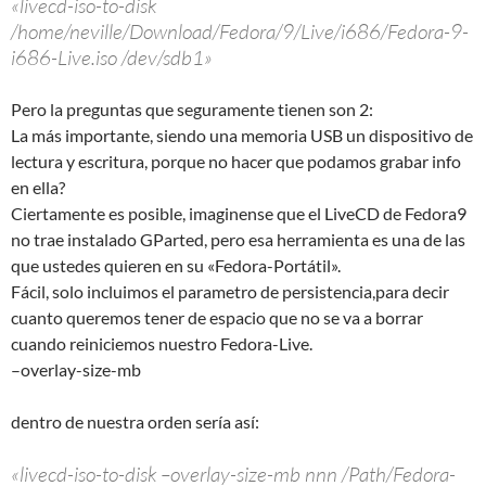
«livecd-iso-to-disk
/home/neville/Download/Fedora/9/Live/i686/Fedora-9-
i686-Live.iso /dev/sdb1»
Pero la preguntas que seguramente tienen son 2:
La más importante, siendo una memoria USB un dispositivo de
lectura y escritura, porque no hacer que podamos grabar info
en ella?
Ciertamente es posible, imaginense que el LiveCD de Fedora9
no trae instalado GParted, pero esa herramienta es una de las
que ustedes quieren en su «Fedora-Portátil».
Fácil, solo incluimos el parametro de persistencia,para decir
cuanto queremos tener de espacio que no se va a borrar
cuando reiniciemos nuestro Fedora-Live.
–overlay-size-mb
dentro de nuestra orden sería así:
«livecd-iso-to-disk –overlay-size-mb nnn /Path/Fedora-