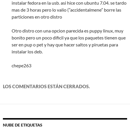
instalar fedora en la usb. asi hice con ubuntu 7.04. se tardo
t
a
mas de 3 horas pero lo valio (”accidentalmene” borre las
n
a
particiones en otro distro
n
u
e
v
Otro distro con una opcion parecida es puppy linux, muy
a
bonito pero un poco dificil ya que los paquetes tienen que
)
ser en pup o pet y hay que hacer saltos y piruetas para
instalar los deb.
chepe263
LOS COMENTARIOS ESTÁN CERRADOS.
NUBE DE ETIQUETAS