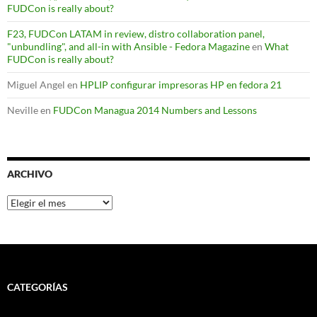
FUDCon is really about?
F23, FUDCon LATAM in review, distro collaboration panel,
"unbundling", and all-in with Ansible - Fedora Magazine
en
What
FUDCon is really about?
Miguel Angel
en
HPLIP configurar impresoras HP en fedora 21
Neville
en
FUDCon Managua 2014 Numbers and Lessons
ARCHIVO
Archivo
CATEGORÍAS