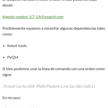
desde:
liveusb-creator-2.7-1.fc9.noarch.rpm
Posiblemente vayamos a necesitar algunas dependencias tales
como:
livecd-tools
PyQt4
Si bien podemos usar la linea de comando con una orden como
sigue:
«livecd-iso-to-disk /Path/Fedora-Live.iso /dev/sdb1»
En mi caso: