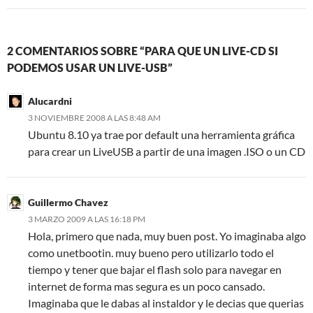
b
a
a
a
a
r
o
r
b
b
b
b
e
e
e
r
r
r
r
e
l
e
e
e
e
e
n
e
n
e
e
e
e
u
c
u
n
n
n
n
n
t
2 COMENTARIOS SOBRE “PARA QUE UN LIVE-CD SI
n
u
u
u
u
a
r
PODEMOS USAR UN LIVE-USB”
a
n
n
n
n
v
ó
v
a
a
a
a
e
n
e
v
v
v
v
n
i
n
e
e
e
e
t
c
Alucardni
t
n
n
n
n
a
o
a
t
t
t
t
n
a
3 NOVIEMBRE 2008 A LAS 8:48 AM
n
a
a
a
a
a
u
a
n
n
n
n
n
n
Ubuntu 8.10 ya trae por default una herramienta gráfica
n
a
a
a
a
u
a
u
n
n
n
n
e
m
para crear un LiveUSB a partir de una imagen .ISO o un CD
e
u
u
u
u
v
i
v
e
e
e
e
a
g
a
v
v
v
v
)
o
)
a
a
a
a
(
)
)
)
)
S
Guillermo Chavez
e
a
3 MARZO 2009 A LAS 16:18 PM
b
r
Hola, primero que nada, muy buen post. Yo imaginaba algo
e
e
como unetbootin. muy bueno pero utilizarlo todo el
n
u
tiempo y tener que bajar el flash solo para navegar en
n
internet de forma mas segura es un poco cansado.
a
v
Imaginaba que le dabas al instaldor y le decias que querias
e
n