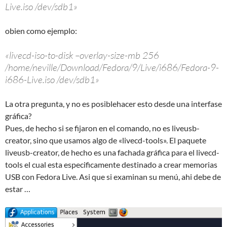
Live.iso /dev/sdb1»
obien como ejemplo:
«livecd-iso-to-disk –overlay-size-mb 256
/home/neville/Download/Fedora/9/Live/i686/Fedora-9-
i686-Live.iso /dev/sdb1»
La otra pregunta, y no es posiblehacer esto desde una interfase
gráfica?
Pues, de hecho si se fijaron en el comando, no es liveusb-
creator, sino que usamos algo de «livecd-tools». El paquete
liveusb-creator, de hecho es una fachada gráfica para el livecd-
tools el cual esta especificamente destinado a crear memorias
USB con Fedora Live. Asi que si examinan su menú, ahi debe de
estar …