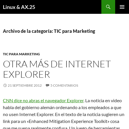
Buscar
Linux & AX.25
SALTAR
MENÚ
AL
PRINCI
CONTENIDO
Archivo de la categoría: TIC para Marketing
TIC PARA MARKETING
OTRA MÁS DE INTERNET
EXPLORER
21 SEPTIEMBRE 2012
5 COMENTARIOS
CNN dice no abras el navegador Explorer
. La noticia en video
habla del gobierno alemán ordenando a los empleados a que
no usen Internet Explorer. En el texto de la noticia sugieren un
link para un «Enhanced Mitigation Experience Toolkit» cosa
que me suena realmente confusa. Un juego de herramientas