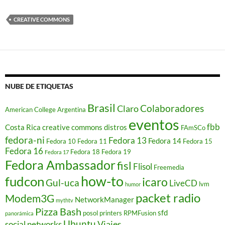
CREATIVE COMMONS
NUBE DE ETIQUETAS
Brasil
Colaboradores
Claro
American College
Argentina
eventos
fbb
Costa Rica
creative commons
distros
FAmSCo
fedora-ni
Fedora 13
Fedora 14
Fedora 10
Fedora 11
Fedora 15
Fedora 16
Fedora 18
Fedora 19
Fedora 17
Fedora Ambassador
fisl
Flisol
Freemedia
how-to
fudcon
icaro
Gul-uca
LiveCD
lvm
humor
packet radio
Modem3G
NetworkManager
mythtv
Pizza Bash
sfd
posol
printers
RPMFusion
panorámica
Ubuntu
Viajes
social networks