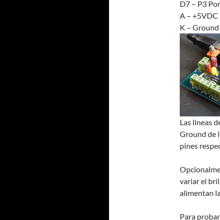
D7 – P3 Por
A – +5VDC
K – Ground
Las lineas 
Ground de lo
pines respec
Opcionalmen
variar el br
alimentan la
Para probar 