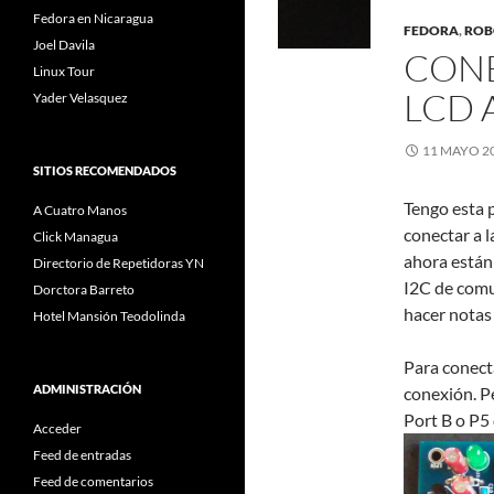
Fedora en Nicaragua
FEDORA
,
ROB
Joel Davila
CONE
Linux Tour
LCD 
Yader Velasquez
11 MAYO 2
SITIOS RECOMENDADOS
Tengo esta 
A Cuatro Manos
conectar a l
Click Managua
ahora están
Directorio de Repetidoras YN
I2C de comu
Dorctora Barreto
hacer notas 
Hotel Mansión Teodolinda
Para conect
ADMINISTRACIÓN
conexión. Pe
Port B o P5 
Acceder
Feed de entradas
Feed de comentarios