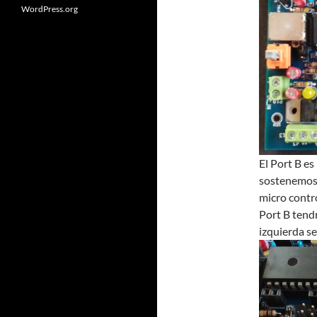
WordPress.org
El Port B es
sostenemos p
micro contr
Port B tendr
izquierda se