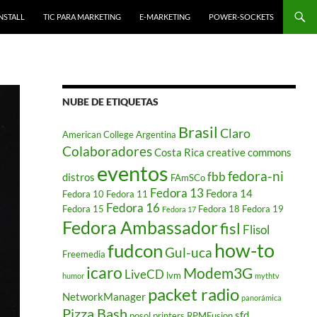
NSTALL
TIC PARA MARKETING
E-MARKETING
POWER-SOCKETS
NUBE DE ETIQUETAS
Brasil
Claro
American College
Argentina
Colaboradores
Costa Rica
creative commons
eventos
fedora-ni
fbb
distros
FAmSCo
Fedora 13
Fedora 14
Fedora 10
Fedora 11
Fedora 16
Fedora 15
Fedora 18
Fedora 19
Fedora 17
Fedora Ambassador
fisl
Flisol
how-to
fudcon
Gul-uca
Freemedia
icaro
Modem3G
LiveCD
lvm
humor
mythtv
packet radio
NetworkManager
panorámica
Pizza Bash
sfd
posol
printers
RPMFusion