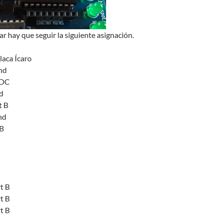
r hay que seguir la siguiente asignación.
laca Ícaro
nd
VDC
d
t B
nd
 B
t B
t B
t B