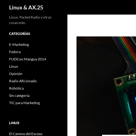
Buscar
Linux & AX.25
Linux, Packet Radio y otras
cosas más.
CATEGORÍAS
E-Marketing
Fedora
FUDCon Mangua 2014
Linux
Opinión
Radio Aficionado
Robótica
Sin categoría
TIC para Marketing
LINUX
El Camino del Exceso