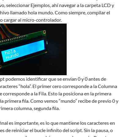
o, seleccionar Ejemplos, ahí navegar a la carpeta LCD y
rchivo llamado hola mundo. Como siempre, compilar el
go cargar al micro-controlador.
ript podemos identificar que se envían 0 y 0 antes de
aracteres “hola”. El primer cero corresponde a la Columna
te corresponde a la Fila. Esto la posiciona en la primera
la primera fila. Como vemos “mundo” recibe de previo 0 y
primera columna, segunda fila.
final es importante, es lo que mantiene los caracteres en
s de reiniciar el bucle infinito del script. Sin la pausa, o