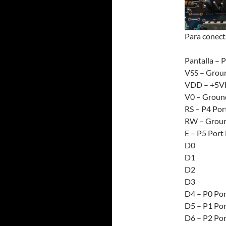
Para conecta
Pantalla – P
VSS – Grou
VDD – +5
V0 – Groun
RS – P4 Por
RW – Grou
E – P5 Port
D0
D1
D2
D3
D4 – P0 Por
D5 – P1 Por
D6 – P2 Por