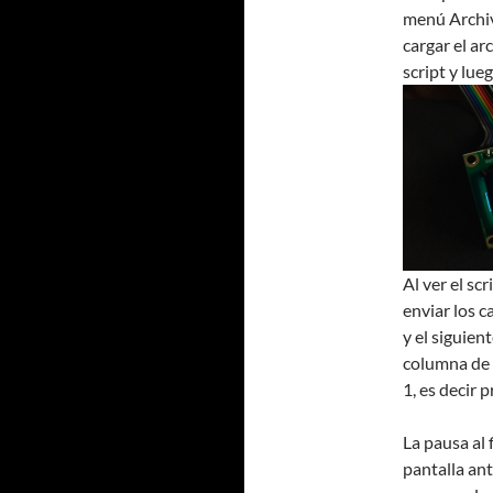
menú Archiv
cargar el a
script y lue
Al ver el sc
enviar los c
y el siguien
columna de 
1, es decir 
La pausa al 
pantalla ante