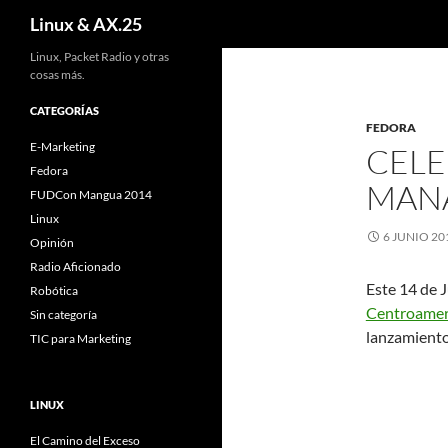
Buscar
Linux & AX.25
Linux, Packet Radio y otras
cosas más.
CATEGORÍAS
FEDORA
E-Marketing
CELE
Fedora
MAN
FUDCon Mangua 2014
Linux
6 JUNIO 20
Opinión
Radio Aficionado
Este 14 de J
Robótica
Centroamer
Sin categoría
lanzamiento
TIC para Marketing
LINUX
El Camino del Exceso