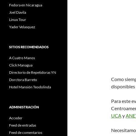
Fedora en Nicaragua
Joel Davila
Linux Tour
Yader Velasquez
SITIOS RECOMENDADOS
A Cuatro Manos
Click Managua
Directorio de Repetidoras YN
Como siempr
Dorctora Barreto
disponibles
Hotel Mansión Teodolinda
Para este e
ADMINISTRACIÓN
Centroameric
UCA
y
ANE
Acceder
Feed de entradas
Necesitamos
Feed de comentarios