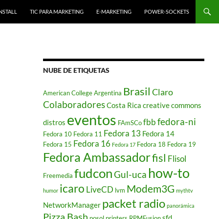
NSTALL
TIC PARA MARKETING
E-MARKETING
POWER-SOCKETS
NUBE DE ETIQUETAS
Brasil
Claro
American College
Argentina
Colaboradores
Costa Rica
creative commons
eventos
fedora-ni
fbb
distros
FAmSCo
Fedora 13
Fedora 14
Fedora 10
Fedora 11
Fedora 16
Fedora 15
Fedora 18
Fedora 19
Fedora 17
Fedora Ambassador
fisl
Flisol
how-to
fudcon
Gul-uca
Freemedia
icaro
Modem3G
LiveCD
lvm
humor
mythtv
packet radio
NetworkManager
panorámica
Pizza Bash
sfd
posol
printers
RPMFusion