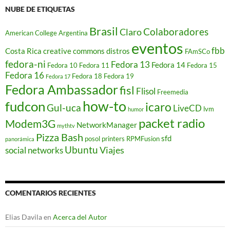
NUBE DE ETIQUETAS
Brasil
Colaboradores
Claro
American College
Argentina
eventos
fbb
Costa Rica
creative commons
distros
FAmSCo
fedora-ni
Fedora 13
Fedora 14
Fedora 10
Fedora 11
Fedora 15
Fedora 16
Fedora 18
Fedora 19
Fedora 17
Fedora Ambassador
fisl
Flisol
Freemedia
how-to
fudcon
icaro
Gul-uca
LiveCD
lvm
humor
packet radio
Modem3G
NetworkManager
mythtv
Pizza Bash
sfd
posol
printers
RPMFusion
panorámica
Ubuntu
Viajes
social networks
COMENTARIOS RECIENTES
Elias Davila
en
Acerca del Autor