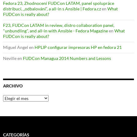
Fedora 23, Zhodnocení FUDCon LATAM, panel spolupráce
distribucí, „odbalování“, a all-in s Ansible | Fedora.cz
en
What
FUDCon is really about?
F23, FUDCon LATAM in review, distro collaboration panel,
"unbundling", and all-in with Ansible - Fedora Magazine
en
What
FUDCon is really about?
Miguel Angel
en
HPLIP configurar impresoras HP en fedora 21
Neville
en
FUDCon Managua 2014 Numbers and Lessons
ARCHIVO
Archivo
CATEGORÍAS