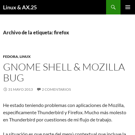
Buscar
Linux & AX.25
SALTAR
MENÚ
AL
PRINCI
CONTENIDO
Archivo de la etiqueta: firefox
FEDORA
,
LINUX
GNOME SHELL & MOZILLA
BUG
31 MAYO 2013
2 COMENTARIOS
He estado teniendo problemas con aplicaciones de Mozilla,
específicamente Thunderbird y Firefox. Mucho más molesto
en Thunderbird por cuestiones de mi flujo de trabajo.
La situación es que parte del menú contextual que incluye la