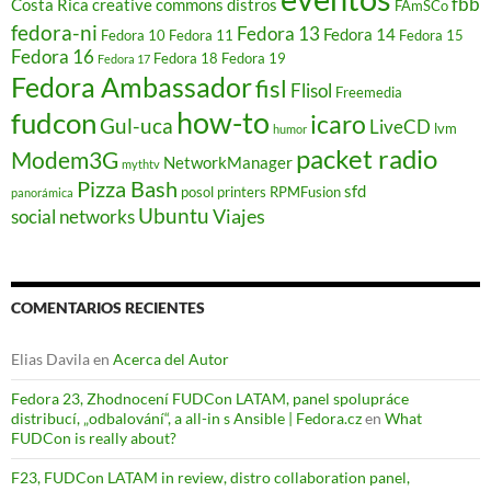
u
n
n
n
n
e
m
fbb
Costa Rica
creative commons
distros
FAmSCo
e
u
u
u
u
v
i
fedora-ni
v
e
e
e
e
a
g
Fedora 13
Fedora 14
Fedora 10
Fedora 11
Fedora 15
a
v
v
v
v
)
o
Fedora 16
Fedora 18
Fedora 19
)
a
a
a
a
(
Fedora 17
)
)
)
)
S
Fedora Ambassador
fisl
e
Flisol
Freemedia
a
how-to
fudcon
b
icaro
Gul-uca
LiveCD
lvm
humor
r
e
packet radio
Modem3G
e
NetworkManager
mythtv
n
Pizza Bash
u
sfd
posol
printers
RPMFusion
panorámica
n
Ubuntu
Viajes
social networks
a
v
e
n
t
a
n
COMENTARIOS RECIENTES
a
n
u
Elias Davila
en
Acerca del Autor
e
v
a
Fedora 23, Zhodnocení FUDCon LATAM, panel spolupráce
)
distribucí, „odbalování“, a all-in s Ansible | Fedora.cz
en
What
FUDCon is really about?
F23, FUDCon LATAM in review, distro collaboration panel,