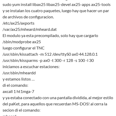
sudo yum install libax25 libax25-devel ax25-apps ax25-tools
y se instalan los cuatro paquetes, luego hay que hacer un par
de archivos de configuracion.
/etc/ax25/axports
/var/ax25/mheard/mheard.dat
El modulo ya esta precompilado, solo hay que cargarlo
/sbin/modprobe ax25
luego configurar el TNC
/usr/sbin/kissattach -m 512 /dev/ttyS0 ax0 44.128.0.1
/usr/sbin/kissparms -p ax0 -t 300 -r 128 -s 100 -l 30
iniciamos a escuchar estaciones:
/usr/sbin/mheardd
y estamos listos …
di el comando:
axcall 1 ht1mga-7
y ya estaba conectado con una pantalla dividida, al mejor estilo
del paKet, para aquellos que recuerdan MS-DOS! al cerra la
secion di el comando: