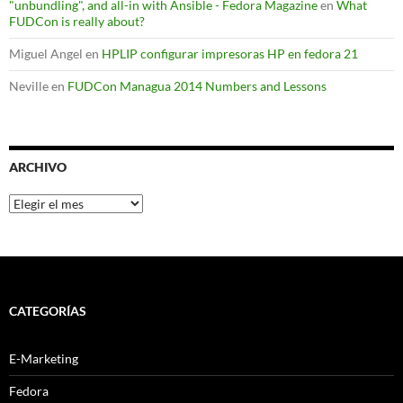
"unbundling", and all-in with Ansible - Fedora Magazine
en
What
FUDCon is really about?
Miguel Angel
en
HPLIP configurar impresoras HP en fedora 21
Neville
en
FUDCon Managua 2014 Numbers and Lessons
ARCHIVO
Archivo
CATEGORÍAS
E-Marketing
Fedora