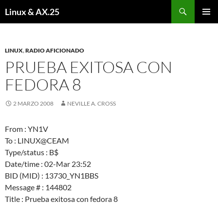
Buscar
Linux & AX.25
SALTAR
MENÚ
AL
PRINCI
CONTENIDO
LINUX
,
RADIO AFICIONADO
PRUEBA EXITOSA CON
FEDORA 8
2 MARZO 2008
NEVILLE A. CROSS
From : YN1V
To : LINUX@CEAM
Type/status : B$
Date/time : 02-Mar 23:52
BID (MID) : 13730_YN1BBS
Message # : 144802
Title : Prueba exitosa con fedora 8