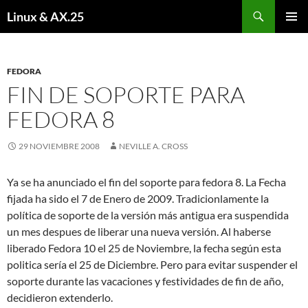
Buscar
Linux & AX.25
SALTAR
MENÚ
AL
PRINCI
CONTENIDO
FEDORA
FIN DE SOPORTE PARA
FEDORA 8
29 NOVIEMBRE 2008
NEVILLE A. CROSS
Ya se ha anunciado el fin del soporte para fedora 8. La Fecha
fijada ha sido el 7 de Enero de 2009. Tradicionlamente la
política de soporte de la versión más antigua era suspendida
un mes despues de liberar una nueva versión. Al haberse
liberado Fedora 10 el 25 de Noviembre, la fecha según esta
politica sería el 25 de Diciembre. Pero para evitar suspender el
soporte durante las vacaciones y festividades de fin de año,
decidieron extenderlo.