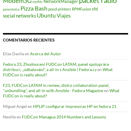
packet radio
Modem3G
e
NetworkManager
mythtv
n
Pizza Bash
u
sfd
posol
printers
RPMFusion
panorámica
n
Ubuntu
Viajes
social networks
a
v
e
n
t
a
n
COMENTARIOS RECIENTES
a
n
u
Elias Davila
en
Acerca del Autor
e
v
a
Fedora 23, Zhodnocení FUDCon LATAM, panel spolupráce
)
distribucí, „odbalování“, a all-in s Ansible | Fedora.cz
en
What
FUDCon is really about?
F23, FUDCon LATAM in review, distro collaboration panel,
"unbundling", and all-in with Ansible - Fedora Magazine
en
What
FUDCon is really about?
Miguel Angel
en
HPLIP configurar impresoras HP en fedora 21
Neville
en
FUDCon Managua 2014 Numbers and Lessons