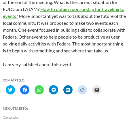
at the end of the meeting. What is the current situation for
FUDCom LATAM?
How to obtain sponsorship for traveling to
events?
More important yet was to talk about the future of the
local community. It was proposed to make two events each
month. One event focused in building skills to collaborate with
Fedora. Other event to help people to be productive as user,
solving daily activities with Fedora. The most important thing
is to begin with something and see where that take us.
I am very satisfied about this event.
COMPÁRTELO:
H
H
H
H
H
H
H
a
a
a
a
a
a
a
z
z
z
z
z
z
z
c
c
c
c
c
c
c
l
l
l
l
l
l
l
i
i
i
i
i
i
i
ME GUSTA ESTO:
c
c
c
c
c
c
c
p
p
p
p
p
p
p
Cargando...
a
a
a
a
a
a
a
r
r
r
r
r
r
r
a
a
a
a
a
a
a