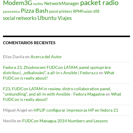
packet radio
Modem3G
NetworkManager
mythtv
Pizza Bash
sfd
posol
printers
RPMFusion
panorámica
Ubuntu
Viajes
social networks
COMENTARIOS RECIENTES
Elias Davila
en
Acerca del Autor
Fedora 23, Zhodnocení FUDCon LATAM, panel spolupráce
distribucí, „odbalování“, a all-in s Ansible | Fedora.cz
en
What
FUDCon is really about?
F23, FUDCon LATAM in review, distro collaboration panel,
"unbundling", and all-in with Ansible - Fedora Magazine
en
What
FUDCon is really about?
Miguel Angel
en
HPLIP configurar impresoras HP en fedora 21
Neville
en
FUDCon Managua 2014 Numbers and Lessons