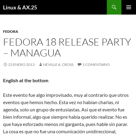
Buscar
Linux & AX.25
SALTAR
MENÚ
AL
PRINCI
CONTENIDO
FEDORA
FEDORA 18 RELEASE PARTY
– MANAGUA
23 ENERO 2013
NEVILLE A. CROSS
1 COMENTARIO
English at the bottom
Este evento fue algo improvisado, muy al contrario que otros
eventos que hemos hecho. Esta vez no habían charlas, ni
agenda, solo un grupo de entusiastas. Así que el evento fue
bien informal, algo que siempre había querido realizar. No es
que haya esforzado menos mi garganta, pues hable sin parar.
La cosa es que no fue una comunicación unidireccional,