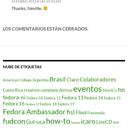
24 ENERO 2013 A LAS 10:53 AM
n
a
a
a
a
a
u
a
n
n
n
n
n
n
Thanks, Neville.
n
a
a
a
a
u
a
u
n
n
n
n
e
m
e
u
u
u
u
v
i
v
e
e
e
e
a
g
a
v
v
v
v
)
o
LOS COMENTARIOS ESTÁN CERRADOS.
)
a
a
a
a
(
)
)
)
)
S
e
a
b
r
e
e
n
u
n
NUBE DE ETIQUETAS
a
v
e
Brasil
Colaboradores
Claro
American College
Argentina
n
t
eventos
a
fbb
Costa Rica
creative commons
distros
FAmSCo
n
a
fedora-ni
Fedora 13
Fedora 14
Fedora 10
Fedora 11
Fedora 15
n
Fedora 16
u
Fedora 18
Fedora 19
Fedora 17
e
Fedora Ambassador
fisl
v
Flisol
Freemedia
a
)
how-to
fudcon
icaro
Gul-uca
LiveCD
lvm
humor