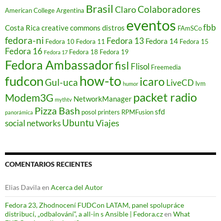
a
t
t
t
t
n
a
Brasil
n
a
a
a
a
Colaboradores
a
u
Claro
American College
Argentina
a
n
n
n
n
n
n
n
a
a
a
a
eventos
u
a
u
n
n
n
n
e
m
fbb
Costa Rica
creative commons
distros
FAmSCo
e
u
u
u
u
v
i
fedora-ni
v
e
e
e
e
a
g
Fedora 13
Fedora 14
Fedora 10
Fedora 11
Fedora 15
a
v
v
v
v
)
o
Fedora 16
Fedora 18
Fedora 19
)
a
a
a
a
(
Fedora 17
)
)
)
)
S
Fedora Ambassador
fisl
e
Flisol
Freemedia
a
how-to
fudcon
b
icaro
Gul-uca
LiveCD
lvm
humor
r
e
packet radio
Modem3G
e
NetworkManager
mythtv
n
Pizza Bash
u
sfd
posol
printers
RPMFusion
panorámica
n
Ubuntu
Viajes
social networks
a
v
e
n
t
a
n
COMENTARIOS RECIENTES
a
n
u
Elias Davila
en
Acerca del Autor
e
v
a
Fedora 23, Zhodnocení FUDCon LATAM, panel spolupráce
)
distribucí, „odbalování“, a all-in s Ansible | Fedora.cz
en
What