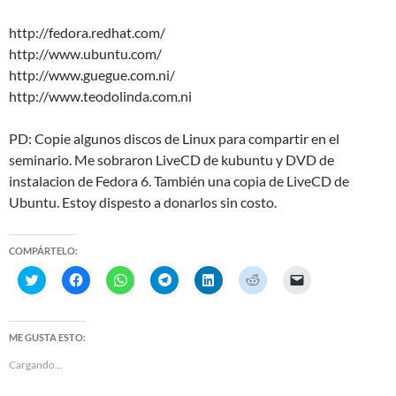
http://fedora.redhat.com/
http://www.ubuntu.com/
http://www.guegue.com.ni/
http://www.teodolinda.com.ni
PD: Copie algunos discos de Linux para compartir en el
seminario. Me sobraron LiveCD de kubuntu y DVD de
instalacion de Fedora 6. También una copia de LiveCD de
Ubuntu. Estoy dispesto a donarlos sin costo.
COMPÁRTELO:
H
H
H
H
H
H
H
a
a
a
a
a
a
a
z
z
z
z
z
z
z
c
c
c
c
c
c
c
l
l
l
l
l
l
l
i
i
i
i
i
i
i
ME GUSTA ESTO:
c
c
c
c
c
c
c
p
p
p
p
p
p
p
Cargando...
a
a
a
a
a
a
a
r
r
r
r
r
r
r
a
a
a
a
a
a
a