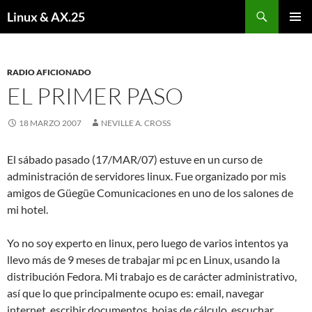
Buscar
Linux & AX.25
SALTAR
MENÚ
AL
PRINCI
CONTENIDO
RADIO AFICIONADO
EL PRIMER PASO
18 MARZO 2007
NEVILLE A. CROSS
El sábado pasado (17/MAR/07) estuve en un curso de
administración de servidores linux. Fue organizado por mis
amigos de Güegüe Comunicaciones en uno de los salones de
mi hotel.
Yo no soy experto en linux, pero luego de varios intentos ya
llevo más de 9 meses de trabajar mi pc en Linux, usando la
distribución Fedora. Mi trabajo es de carácter administrativo,
así que lo que principalmente ocupo es: email, navegar
internet, escribir documentos, hojas de cálculo, escuchar