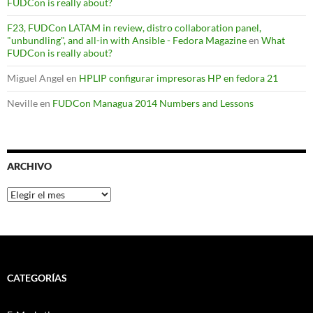
FUDCon is really about?
F23, FUDCon LATAM in review, distro collaboration panel,
"unbundling", and all-in with Ansible - Fedora Magazine
en
What
FUDCon is really about?
Miguel Angel
en
HPLIP configurar impresoras HP en fedora 21
Neville
en
FUDCon Managua 2014 Numbers and Lessons
ARCHIVO
Archivo
CATEGORÍAS