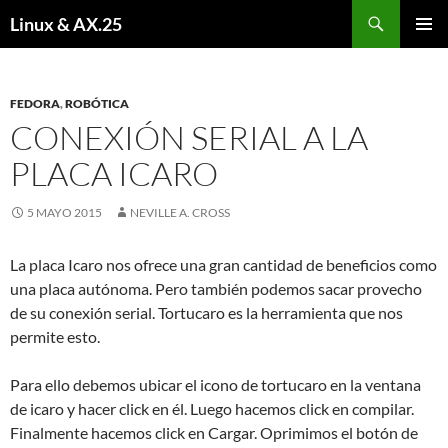
Buscar
Linux & AX.25
SALTAR
MENÚ
AL
PRINCI
CONTENIDO
FEDORA
,
ROBÓTICA
CONEXIÓN SERIAL A LA
PLACA ICARO
5 MAYO 2015
NEVILLE A. CROSS
La placa Icaro nos ofrece una gran cantidad de beneficios como
una placa autónoma. Pero también podemos sacar provecho
de su conexión serial. Tortucaro es la herramienta que nos
permite esto.
Para ello debemos ubicar el icono de tortucaro en la ventana
de icaro y hacer click en él. Luego hacemos click en compilar.
Finalmente hacemos click en Cargar. Oprimimos el botón de