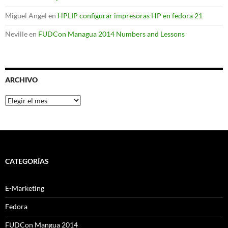
Miguel Angel
en
HPLIP configurar impresoras HP en fedora 21
Neville
en
FUDCon Managua 2014 Numbers and Lessons
ARCHIVO
Archivo
CATEGORÍAS
E-Marketing
Fedora
FUDCon Mangua 2014